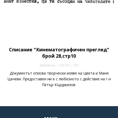
Списание "Кинематографичен преглед"
брой 28,стр10
Добавено : 1.05.19 г., 7:51
Документът описва творчески изяве на Цвета и Маня
Цачеви. Предоставен ни е с любезното с действие на г-н
Петър Кърджилов.