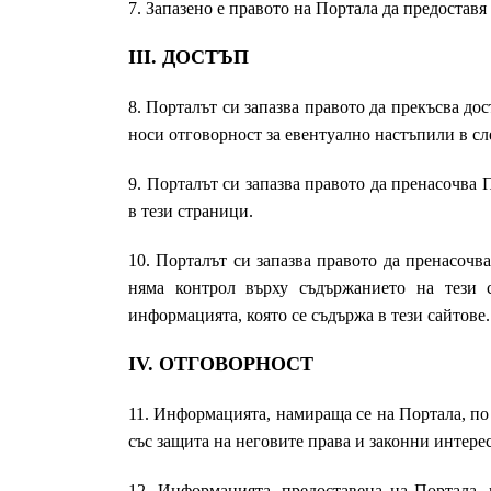
7. Запазено е правото на Портала да предостав
III. ДОСТЪП
8. Порталът си запазва правото да прекъсва до
носи отговорност за евентуално настъпили в сл
9. Порталът си запазва правото да пренасочва
в тези страници.
10. Порталът си запазва правото да пренасочв
няма контрол върху съдържанието на тези с
информацията, която се съдържа в тези сайтове.
IV. ОТГОВОРНОСТ
11. Информацията, намираща се на Портала, по
със защита на неговите права и законни интерес
12. Информацията, предоставена на Портала,