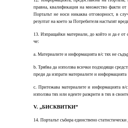
правна, квалификация на множество факти от 
Порталът не носи никаква отговорност, в сл
резултат на което за Потребителя настъпят вред
13. Изпращайки материали, до който и да е от
че:
a. Материалите и информацията в/с тях не съд
b. Трябва да използва всички подходящи средст
преди да изпрати материалите и информацията в
c. Притежава материалите и информацията в/с
използва тях или идеите разкрити в тях в своит
V. „БИСКВИТКИ”
14. Порталът събира единствено статистически 