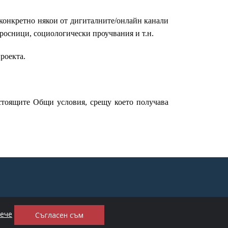
о-конкретно някои от дигиталните/онлайн канали
просници, социологически проучвания и т.н.
роекта.
астоящите Общи условия, срещу което получава
ПОЛИТИКА ЗА ПОВЕРИТЕЛНОСТ
вече
Съгласен съм