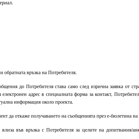
ериал.
и обратната връзка на Потребителя.
общения до Потребителя става само след изрична заявка от ст
 електронен адрес в специалната форма за контакт, Потребител
туална информация около проекта.
мент да откаже получаването на съобщенията през е-бюлетина на
 влиза във връзка с Потребителя за целите на допитвания/анк