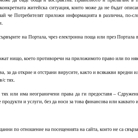
конкретната житейска ситуация, които може да не бъдат описан
учай че Потребителят приложи информацията в различна, по-сл
и.
 сървърите на Портала, чрез електронна поща или през Портала 
ържат нищо, което противоречи на приложимото право или по ня
ва, за да открие и отстрани вирусите, както и всякакви вредни
/с тях.
 тях или има неограничени права да ги предоставя – Сдружен
е продукти и услуги, без да носи за това финансова или каквато и
данни по отношение на посещенията на сайта, които не са свърз