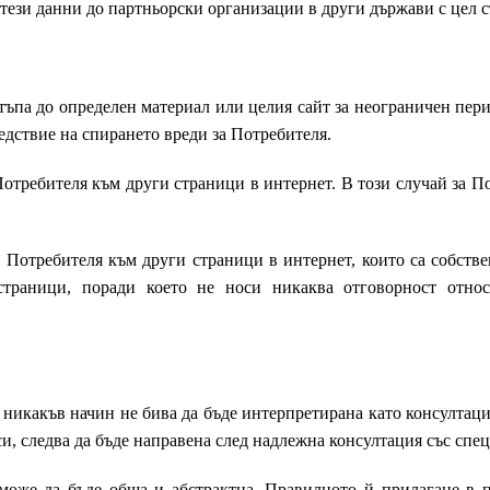
я тези данни до партньорски организации в други държави с цел
стъпа до определен материал или целия сайт за неограничен пер
едствие на спирането вреди за Потребителя.
 Потребителя към други страници в интернет. В този случай за 
а Потребителя към други страници в интернет, които са собстве
траници, поради което не носи никаква отговорност относн
 никакъв начин не бива да бъде интерпретирана като консултаци
и, следва да бъде направена след надлежна консултация със спец
 може да бъде обща и абстрактна. Правилното й прилагане в п