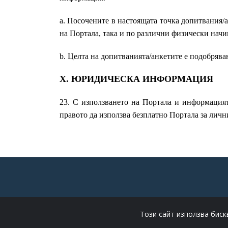
a. Посочените в настоящата точка допитвания/а
на Портала, така и по различни физически начи
b. Целта на допитванията/анкетите е подобрява
X. ЮРИДИЧЕСКА ИНФОРМАЦИЯ
23. С използването на Портала и информацият
правото да използва безплатно Портала за личн
НАЧАЛО
ЗА НАС
ВИДЕО
Този сайт използва биск