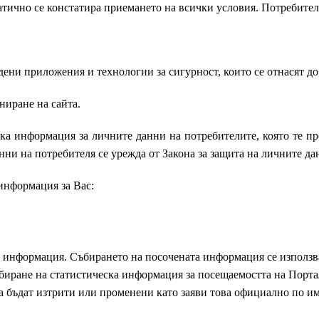
матично се констатира приемането на всички условия. Потребите
дени приложения и технологии за сигурност, които се отнасят д
ниране на сайта.
ка информация за личните данни на потребителите, която те п
ни на потребителя се урежда от Закона за защита на личните да
 информация за Вас:
“ информация. Събирането на посочената информация се използва
биране на статистическа информация за посещаемостта на Портал
а бъдат изтрити или променени като заяви това официално по им