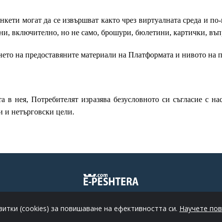
нкети могат да се извършват както чрез виртуалната среда и п
ни, включително, но не само, брошури, бюлетини, картички, въ
нето на предоставяните материали на Платформата и нивото на п
а в нея, Потребителят изразява безусловното си съгласие с н
и и нетърговски цели.
ПУБЛИКАЦИИ
ИЗДАНИЯ
КОНТАКТИ
ОБЩИ УСЛОВИЯ
витки (cookies) за повишаване на ефективността си.
Научете по