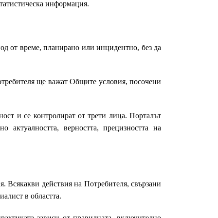
 статистическа информация.
иод от време, планирано или инцидентно, без да
Потребителя ще важат Общите условия, посочени
ност и се контролират от трети лица. Порталът
о актуалността, верността, прецизността на
я. Всякакви действия на Потребителя, свързани
иалист в областта.
рактиката зависи от правилната, включително