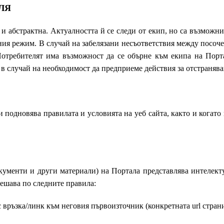
ЛЯ
и абстрактна. Актуалността й се следи от екип, но са възмож
ия режим. В случай на забелязани несъответствия между посоче
отребителят има възможност да се обърне към екипа на Порта
 в случай на необходимост да предприеме действия за отстранява
и подновява правилата и условията на уеб сайта, както и когато
кументи и други материали) на Портала представлява интелект
решава по следните правила:
с връзка/линк към неговия първоизточник (конкретната url стран