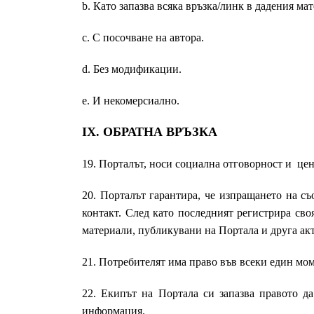
b. Като запазва всяка връзка/линк в дадения мат
c. С посочване на автора.
d. Без модификации.
e. И некомерсиално.
IX. ОБРАТНА ВРЪЗКА
19. Порталът, носи социална отговорност и цен
20. Порталът гарантира, че изпращането на съ
контакт. След като последният регистрира своя
материали, публикувани на Портала и друга ак
21. Потребителят има право във всеки един мо
22. Екипът на Портала си запазва правото да
информация.