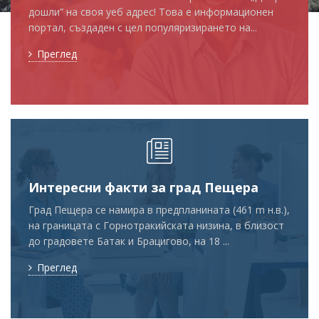
дошли” на своя уеб адрес! Това е информационен
портал, създаден с цел популяризирането на...
Преглед
Интересни факти за град Пещера
Град Пещера се намира в предпланината (461 m н.в.),
на границата с Горнотракийската низина, в близост
до градовете Батак и Брацигово, на 18 ...
Преглед