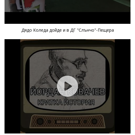
Дядо Коледа дойде и в ДГ "Слънчо"-Пещера