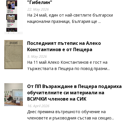
"Гибелин"
22. May 2026
На 24 май, един от най-светлите български
национални празници, България ще ...
Последният пътепис на Алеко
Константинов е от Пещера
5. May 2026
На 11 май Алеко Константинов е гост на
тържествата в Пещера по повод празни...
От ПП Възраждане в Пещера подариха
обучителните си материали на
ВСИЧКИ членове на СИК
16. April 2026
Днес премина вътрешното обучение на
членовете и ръководния състав на секцио...