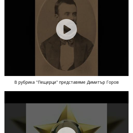
В рубрика "Пещерци" представяме Димитър Горов