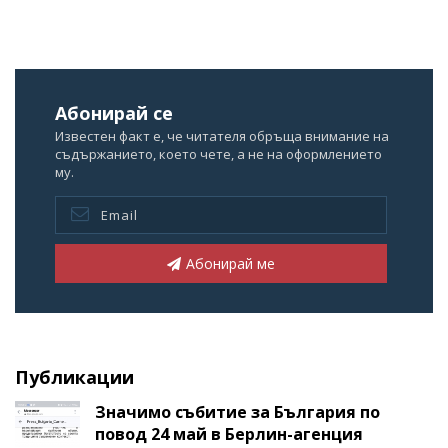
Абонирай се
Известен факт е, че читателя обръща внимание на
съдържанието, което чете, а не на оформлението
му.
Абонирай ме
Публикации
Значимо събитие за България по
повод 24 май в Берлин-агенция