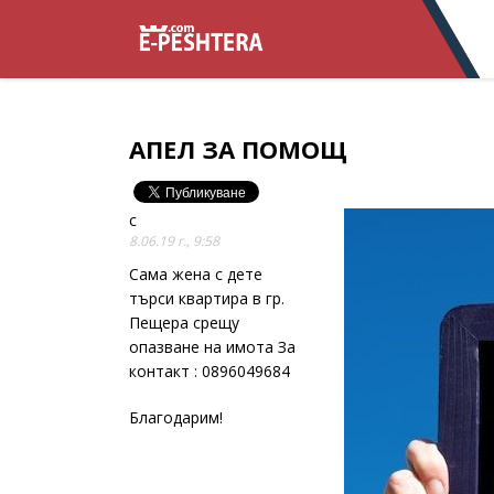
АПЕЛ ЗА ПОМОЩ
c
8.06.19 г., 9:58
Сама жена с дете
търси квартира в гр.
Пещера срещу
опазване на имота За
контакт : 0896049684
Благодарим!