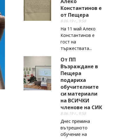
Алеко
Константинов е
от Пещера
8.06.19 г., 9:58
На 11 май Алеко
Константинов е
гост на
тържествата...
От ПП
Възраждане в
Пещера
подариха
обучителните
си материали
на ВСИЧКИ
членове на СИК
8.06.19 г., 9:58
Днес премина
вътрешното
обучение на