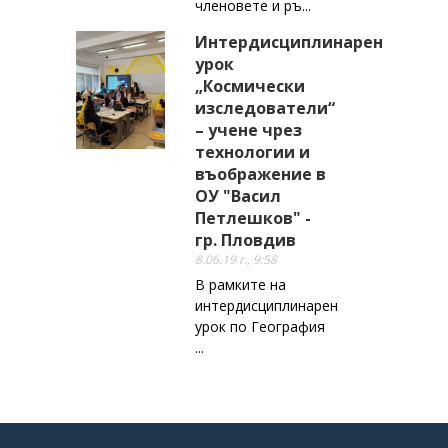
членовете и ръ...
Интердисциплинарен
урок
„Космически
изследователи“
– учене чрез
технологии и
въображение в
ОУ "Васил
Петлешков" -
гр. Пловдив
8.06.19 г., 9:58
В рамките на
интердисциплинарен
урок по География
...