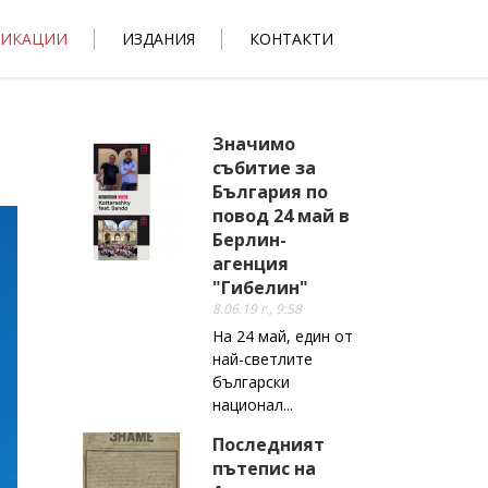
ЛИКАЦИИ
ИЗДАНИЯ
КОНТАКТИ
Значимо
събитие за
България по
повод 24 май в
Берлин-
агенция
"Гибелин"
8.06.19 г., 9:58
На 24 май, един от
най-светлите
български
национал...
Последният
пътепис на