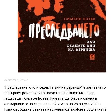
21.08.19 г., 20:07
"Преследването или седемте дни на дервиша" е заглавието
на първия роман, който представя на книжния пазар
пещерецът Симеон Ботев. Книгата ще бъде налична в
книжарниците на страната най-късно на 28 август 2019г.
Това съобщи на стената на личния си профил в социалната