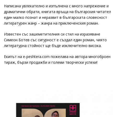
Написана увлекателно и изпълнена с много напрежение и
драматични обрати, книгата връща на българския читател
един малко познат и неразвит в българската словесност
литературен жанр – жанра на приключенския роман.
Известен със зашеметителния си стил на изразяване
Симеон Ботев със сигурност е създал един роман, чиято
литературна стойност ще бъде изключително висока.
Екипът на e-peshtera.com пожелава на автора многоброен
тираж, бързи продажби и големи творчески успехи!