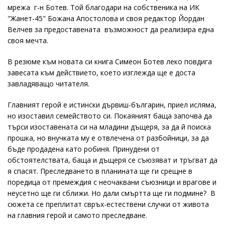
мрежа г-н Ботев. Той благодари на собственика на ИК
"Жанет-45" Божана Апостолова и своя редактор Йордан
Велчев за предоставената възможност да реализира една
своя мечта.
В резюме към новата си книга Симеон Ботев леко повдига
завесата към действието, което изглежда ще е доста
завладяващо читателя.
Главният герой е истински дървиш-българин, приел исляма,
но изоставил семейството си. Покаяният баща започва да
търси изоставената си на младини дъщеря, за да й поиска
прошка, но внучката му е отвлечена от разбойници, за да
бъде продадена като робиня. Принудени от
обстоятелствата, баща и дъщеря се съюзяват и тръгват да
я спасят. Преследването в планината ще ги срещне в
поредица от премеждия с неочаквани съюзници и врагове и
неусетно ще ги сближи. Но дали смъртта ще ги подмине? В
сюжета се преплитат свръх-естествени случки от живота
на главния герой и самото преследване.