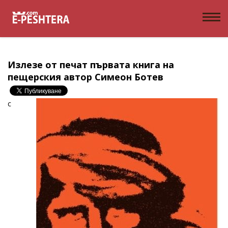
Излезе от печат първата книга на
пещерския автор Симеон Ботев
c