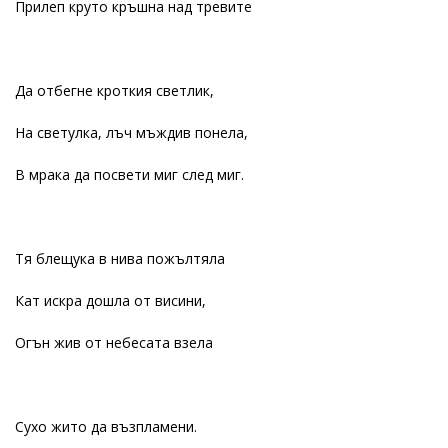
Прилеп круто кръшна над тревите
Да отбегне кроткия светлик,
На светулка, лъч мъждив понела,
В мрака да посвети миг след миг.
Тя блещука в нива пожълтяла
Кат искра дошла от висини,
Огън жив от небесата взела
Сухо жито да възпламени.