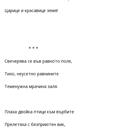
Царице и красавице земя!
* * *
Свечерява се във равното поле,
Тихо, неусетно равнините
Теменужна мрачина заля.
Плаха двойка птици към върбите
Прелетяха с безприютен вик,