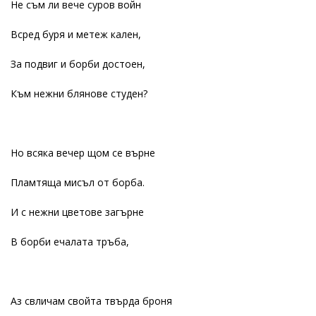
Не съм ли вече суров войн
Всред буря и метеж кален,
За подвиг и борби достоен,
Към нежни блянове студен?
Но всяка вечер щом се върне
Пламтяща мисъл от борба.
И с нежни цветове загърне
В борби ечалата тръба,
Аз свличам свойта твърда броня