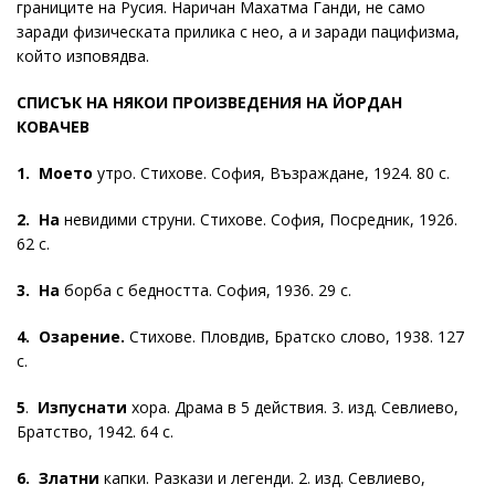
границите на Русия. Наричан Махатма Ганди, не само
заради физическата прилика с нео, а и заради пацифизма,
който изповядва.
СПИСЪК НА НЯКОИ ПРОИЗВЕДЕНИЯ НА ЙОРДАН
КОВАЧЕВ
1. Моето
утро. Стихове. София, Възраждане, 1924. 80 с.
2. На
невидими струни. Стихове. София, Посредник, 1926.
62 с.
3.
На
борба с бедността. София, 1936. 29 с.
4. Озарение.
Стихове. Пловдив, Братско слово, 1938. 127
с.
5
.
Изпуснати
хора. Драма в 5 действия. 3. изд. Севлиево,
Братство, 1942. 64 с.
6. Златни
капки. Разкази и легенди. 2. изд. Севлиево,