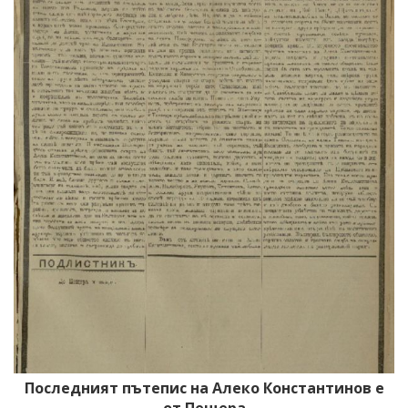
Последният пътепис на Алеко Константинов е
от Пещера