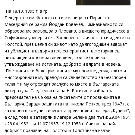
На 18.10. 1895 г. в гр.
Пещера, в семейството на изселници от Пиринска
Македония се ражда Йордан Ковачев. Гимназиалното си
образование завършва в Пловдив, а висшето юридическо в
Софийския университет. Запленен от личността и идеите на
Толстой, през целия си живот като дългогодишен адвокат
и публицист, въздържател, есперантист, вегетарианец,
читалищен и кооперативен деец, той се бори за
утвърждаване на истината, доброто и вярата в човека.
Поетичните и белетристичните му произведения, както и
многобройните му преводи са свидетелство за безспорен
талант и му отреждат заслужено място в българската
литература. След смъртта на Н. Ракитин е избран за
председател на Съюза на писателите от провинцията в
България. Заради защитата на Никола Петков през 1947 г. е
затворен в комунистическата преизподня - лагера „Куциян",
а след това е затварян в лагера Белене два пъти: 29.04.1951
- 28.04.1952 г. и 11.07.1957-19.12.1958 г. Считан за най-
добрият познавач на Толстой и Толстоизма извън