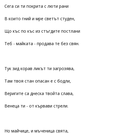
Сега си ти покрита с люти рани
В които гний и мре светът студен,
Що къс по къс из стъгдите постлани
Теб - майката - продава те без свян.
Тук зид корав ликът ти загрозява,
Там твоя стан опасан е с бодли,
Веригите са днеска твойта слава,
Венеца ти - от кървави стрели.
Но майчице, и мъченица свята,