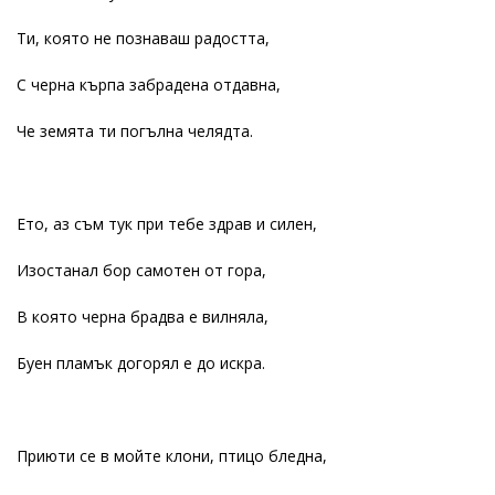
Ти, която не познаваш радостта,
С черна кърпа забрадена отдавна,
Че земята ти погълна челядта.
Ето, аз съм тук при тебе здрав и силен,
Изостанал бор самотен от гора,
В която черна брадва е вилняла,
Буен пламък догорял е до искра.
Приюти се в мойте клони, птицо бледна,