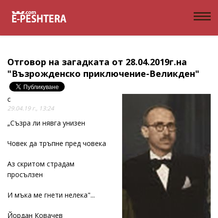
Отговор на загадката от 28.04.2019г.на
"Възрожденско приключение-Великден"
c
29.04.19 г., 13:24
„Съзра ли нявга унизен
Човек да тръпне пред човека
Аз скритом страдам
просълзен
И мъка ме гнети нелека"...
Йордан Ковачев