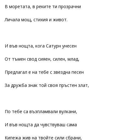
В моретата, в реките ти прозрачни
Личала мощ, стихия и живот.
И във нощта, кога Сатурн унесен
От тъмен свод сияен, силен, млад,
Предлагал е на тебе с звездна песен
За дружба знак той своя пръстен злат,
По тебе са възпламвали вулкани,
И във нощта да чувствуваш сама
Кипежа жив на твойте сили сбрани,