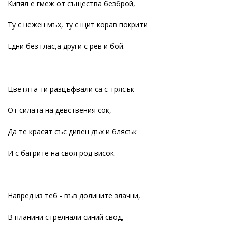
Кипял е гмеж от същества безброй,
Ту с нежен мъх, ту с щит корав покрити
Едни без глас,а други с рев и бой.
Цветята ти разцъфвали са с трясък
От силата на девствения сок,
Да те красят със дивен дъх и блясък
И с багрите на своя род висок.
Навред из теб - във долините злачни,
В планини стрелнали синий свод,