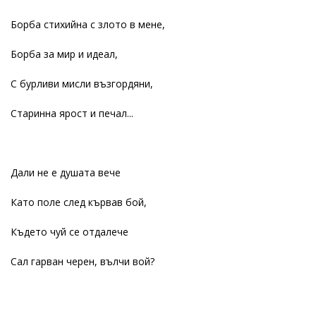
Борба стихийна с злото в мене,
Борба за мир и идеал,
С бурливи мисли възгордяни,
Старинна ярост и печал...
Дали не е душата вече
Като поле след кървав бой,
Където чуй се отдалече
Сал гарван черен, вълчи вой?