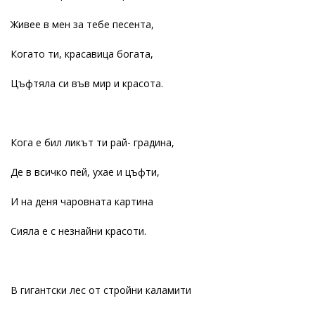
Живее в мен за тебе песента,
Когато ти, красавица богата,
Цъфтяла си във мир и красота.
Кога е бил ликът ти рай- градина,
Де в всичко пей, ухае и цъфти,
И на деня чаровната картина
Сияла е с незнайни красоти.
В гигантски лес от стройни каламити