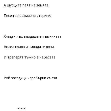
А щурците пеят на земята
Песен за размирни старини;
Хладен лъх въздиша в тъмнината
Вплел крила из младите лози,
И треперят тъжно в небесата
Рой звездици - сребърни сълзи.
* * *