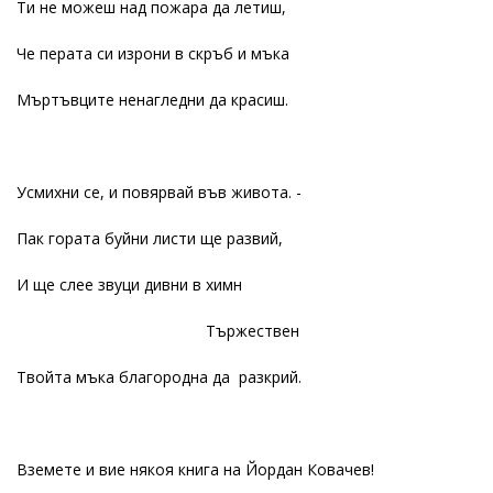
Ти не можеш над пожара да летиш,
Че перата си изрони в скръб и мъка
Мъртъвците ненагледни да красиш.
Усмихни се, и повярвай във живота. -
Пак гората буйни листи ще развий,
И ще слее звуци дивни в химн
Тържествен
Твойта мъка благородна да разкрий.
Вземете и вие някоя книга на Йордан Ковачев!