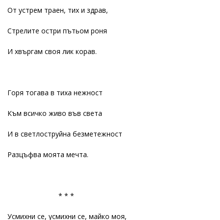
От устрем траен, тих и здрав,
Стрелите остри пътьом роня
И хвъргам своя лик корав.
Горя тогава в тиха нежност
Към всичко живо във света
И в светлоструйна безметежност
Разцъфва моята мечта.
* * *
Усмихни се, усмихни се, майко моя,