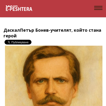
ДаскалПетър Бонев-учителят, който стана
герой