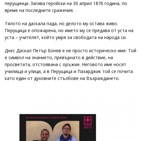
перущинци. Загива геройски на 30 април 1876 година, по
време на последните сражения.
Тялото на даскала пада, но делото му остава живо.
Перущица е опожарена, но името му се предава от уста на
уста – учителят, който умря за свободата на народа си.
Днес Даскал Петър Бонев е не просто историческо име. Той
е символ на знанието, превърнато в действие, на
просветата, отстоявана с оръжие. Неговото име носят
училища и улици, а в Перущица и Пазарджик той се почита
като един от духовните стълбове на Възраждането.