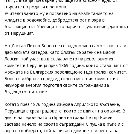
път успява да превърне училището в класно – едно от
първите по рода си в региона.
Учителстването му е посветено на възпитанието на
младите в родолюбие, добродетелност и вяра в
българщината. Учениците го наричат с уважение „даскалът
от Перущица“.
Но Даскал Петър Бонев не се задоволява само с книгата и
даскалската катедра. Като близък съратник на Васил
Левски, той участва в създаването на революционен
комитет в Перущица през 1869 година, който става част от
мрежата на Българския революционен централен комитет.
Бонев е избран за председател на местния комитет и с
неуморна енергия подготвя своите съграждани за
бъдещото въстание.
Когато през 1876 година избухва Априлското въстание,
Перущица е сред градовете, които се вдигат на оръжие. В
дните на героичната отбрана на града Петър Бонев
застава начело на своите съграждани. С пушка в ръка и с
вяра в свободата, той защитава домовете и честта на