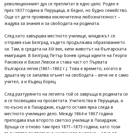
революционният дух се преплитат в едно цяло. Роден е
през 1837 година в Перущица, в бедно, но будно семейство.
Още от дете проявява изключителна любознателност –
жадува за знания и за свободата на родината.
След като завършва местното училище, младежът се
отправя към Белград, където продължава образованието
си. Там, в средата на XIX век, кипи животът на българската
емиграция. В Белград Петър Бонев среща идеите на Георги
Раковски и Васил Левски и става част от Първата
българска легия (1861–1862 г.). Това е времето, когато в
душата му се запалва огънят на свободата – вече не е само
учител, а и бъдещ борец.
След разтурянето на легията той се завръща в родината си
и се посвещава на просветата. Учителства в Перущица, а
по-късно и в Пазарджик, където оставя ярка следа в
местното училищно дело. Между 1864 и 1867 година
преподава във второто светско училище в Пазарджик.
Връща се отново там през 1871–1873 година, като този