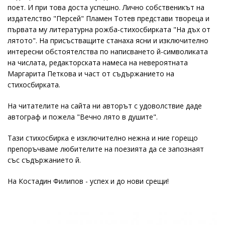
поет. И при това доста успешно. Лично собственикът на
издателство "Персей" Пламен Тотев представи твореца и
първата му литературна рожба-стихосбирката "На дъх от
лятото". На присъстващите станаха ясни и изключително
интересни обстоятелства по написването й-символиката
на числата, редакторската намеса на невероятната
Маргарита Петкова и част от съдържанието на
стихосбирката.
На читателите на сайта ни авторът с удоволствие даде
автограф и пожела "Вечно лято в душите".
Тази стихосбирка е изключително нежна и ние горещо
препоръчваме любителите на поезията да се запознаят
със съдържанието й.
На Костадин Филипов - успех и до нови срещи!