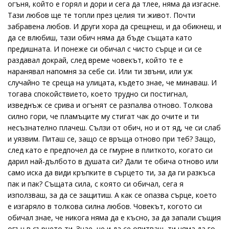
огъня, който е горял и дори и сега да тлее, няма да изгасне.
Тази любов ще те топли през целия ти живот. Почти
забравена любов. И други хора да срещнеш, и да обикнеш, и
да се влюбиш, тази обич няма да бъде същата като
предишната. И понеже си обичал с чисто сърце и си се
раздавал докрай, след време човекът, който те е
наранявал напомня за себе си. Или ти звъни, или уж
случайно те среща на улицата, където знае, че минаваш. И
тогава спокойствието, което трудно си постигнал,
изведнъж се срива и огънят се разпалва отново. Толкова
силно гори, че пламъците му стигат чак до очите и ти
несъзнателно плачеш. Сълзи от обич, но и от яд, че си слаб
и уязвим. Питаш се, защо се връща отново при теб? Защо,
след като е предпочел да се гмурне в плиткото, когато си
дарил най-дълбото в душата си? Дали те обича отново или
само иска да види кръпките в сърцето ти, за да ги разкъса
пак и пак? Същата сила, с която си обичал, сега я
използваш, за да се защитиш. А как се опазва сърце, което
е изгаряло в толкова силна любов. Човекът, когото си
обичал знае, че никога няма да е късно, за да запали същия
огън в сърцето ти. Знае, че и да се опитваш, ти няма да го