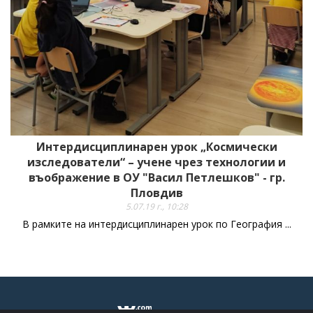
Интердисциплинарен урок „Космически
изследователи“ – учене чрез технологии и
въображение в ОУ "Васил Петлешков" - гр.
Пловдив
5.07.19 г., 10:28
В рамките на интердисциплинарен урок по География ...