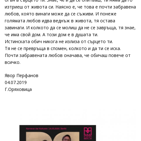
изтриеш от живота си. Наясно е, че това е почти забравена
любов, която винаги може да се съживи. И понеже
голямата любов идва веднъж в живота, тя остава
завинаги. И колкото да се молиш да не се завръща, тя знае,
че има свой дом. А този дом е в душата ти.
Истинската обич никога не излиза от сърцето ти.
Тя не се превръща в спомен, колкото и да ти се иска.
Почти забравената любов оначава, че обичаш повече от
всичко.
Явор Перфанов
04.07.2019
Г.Оряховица