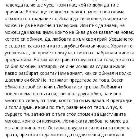
надеждата, че ще чуеш този глас, който дори да ти е
причинил болка, ще ти донесе радост, много по-голяма
отколкото страданието. Искаш да ти звънне, въпреки че
можеш и да не вдигнеш телефона. Или пък да знаеш, че
можеш да кажеш думи, които не бива да се казват на човек,
когото си обичал. Да, любовта е към своя край. Усещането
е същото, каквото и като загубиш близък човек. Хората те
успокояват, че времето лекува, всичко се забравя и живота
продължава. Но как да изтриеш от душата си този, в когото
си бил влюбен. Затваряш се и не искаш да слушаш никой.
Какво разбират хората? Нима знаят, как си обичал и колко
щастлив си бил? Не, те нямат представа за това. Всеки
обича по свой си начин. Любовта си тръгва. Любимият
човек поема по пътя си, срещнал друга обич, навярно
много по-силна, от тази, която ти си му давал. В прегръдки
и топли думи, върви по път, различен от твоя. А тук, в
сърцето ти, затиснат с тъга стои спомен за щастливите
мигове, които си изживял. Истинската любов не може да
остане в миналото. Оставяш в душата си почти затворена
врата, през която да можеш да надникнеш и да виждаш