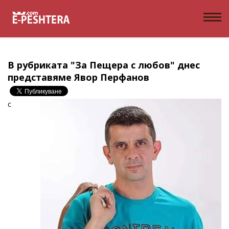
В рубриката "За Пещера с любов" днес
представяме Явор Перфанов
c