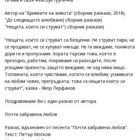
Автор на “Бримките на живота” (сборник разкази, 2018).
"До следващото влюбване( сборник разкази)
"Нещата, които си струват"( сборник разкази)
“Нещата, които си струват са безценни. Не струват пари, не
се продават, не се купуват някъде. Не ги виждаме, понякога
дори ги и пропускаме. Хората търсим това, което е
преходно, работим, покриваме си разходите, после
усещаме празнота, защото виждаме, че зад няма нищо.
Топлината, която чувстваме, когато се влюбим, усмивката
на любим човек, прегръдката, това са нещата които си
струват”, казва - Явор Перфанов.
Поздравяваме Ви с един разказ от автора.
Почти забравена любов
Разказ, вдъхновен от песента "Почти забравена любов".
Текст: Петър Москов