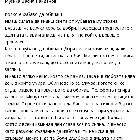
Музика Васил Найденов
Колко е хубаво да обичаш!
Имаш силата да видиш света от хубавата му страна.
Вярваш, че всички хора са добри. Посрещаш трудностите с
вдигната глава и знаеш, че пътят по който вървиш е
правилен.
Колко е хубаво да обичаш! Дори не се и замисляш, дали те
обичат. Това е тя, истинската обич. Мислиш за нея от мига,
в който с събуждаш, до последните минути, преди да
заспиш.
И както всяко нещо, което се ражда, така и в любовта идва
ден, в който умира. Обикновено се случва, когато си се
отдал изцяло на изкуството да обичаш. Телефонът спира
да звъни. Минутите стават часове, а дните се превръщат в
години. Сърцето ти започва да бие толкова силно и бързо,
сякаш гони парченцата, които се отчупват при ударите на
изчезващата топлина. Тъгата те топи. Усещаш болка,
която с всеки изминал ден става все по-силна. И вместо,
като разумно създание да избягаш, ти не искаш да
свършва, макар и да те боли. Дълбоко в душата ти спи