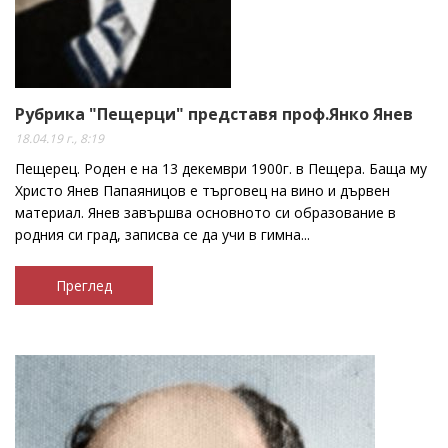
Рубрика "Пещерци" представя проф.Янко Янев
18.04.19 г., 8:19
Пещерец. Роден е на 13 декември 1900г. в Пещера. Баща му
Христо Янев Папаяницов е търговец на вино и дървен
материал. Янев завършва основното си образование в
родния си град, записва се да учи в гимна...
Преглед