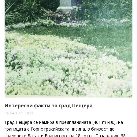
Интересни факти за град Пещера
16.04.19 г., 10:26
Град Пещера се намира в предпланината (461 m н.в.), на
границата с Горнотракийската низина, в близост до
градовете Батак и Брацигово, на 18 km от Пазарджик, 38