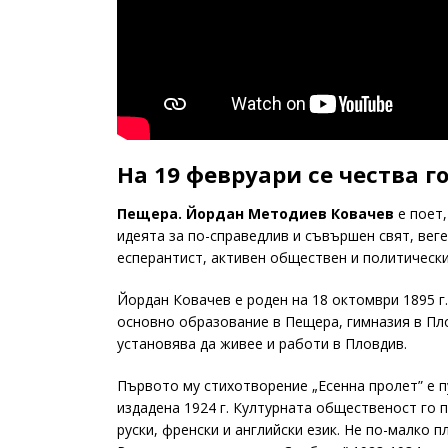
На 19 февруари се чества 
Пещера.
Йордан Методиев Ковачев
е поет,
идеята за по-справедлив и съвършен свят, вег
есперантист, активен обществен и политически
Йордан Ковачев е роден на 18 октомври 1895 г.
основно образование в Пещера, гимназия в Плов
установява да живее и работи в Пловдив.
Първото му стихотворение „Есенна пролет” е пу
издадена 1924 г. Културната общественост го п
руски, френски и английски език. Не по-малко 