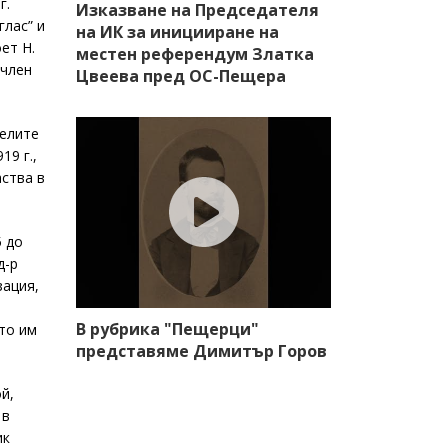
г.
Изказване на Председателя
глас” и
на ИК за иницииране на
ет Н.
местен референдум Златка
 член
Цвеева пред ОС-Пещера
телите
19 г.,
аства в
5 до
д-р
зация,
В рубрика "Пещерци"
то им
представяме Димитър Горов
й,
 в
ик