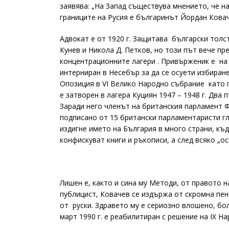
заявява: „На Запад съществува мнението, че н
границите на Русия е българинът Йордан Ковач
Адвокат е от 1920 г. Защитава български толс
Кунев и Никола Д. Петков, но този път вече пр
концентрационните лагери . Привърженик е на 
интерниран в Несебър за да се осуети избиране
Опозиция в VI Велико Народно събрание като пр
е затворен в лагера Куциян 1947 – 1948 г. Два п
Заради него членът на британския парламент 
подписано от 15 британски парламентаристи г
издигне името на България в много страни, къ
конфискуват книги и ръкописи, а след всяко „о
Лишен е, както и сина му Методи, от правото н
публицист, Ковачев се издържа от скромна пен
от руски. Здравето му е сериозно влошено, бол
март 1990 г. е реабилитиран с решение на IX Н