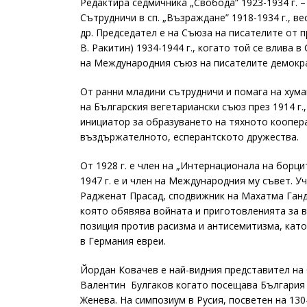
Редактира седмичника „Свобода” 1923-1934 г. –
Сътрудничи в сп. „Възраждане” 1918-1934 г., ве
др. Председател е на Съюза на писателите от п
В. Ракитин) 1934-1944 г., когато той се влива 
на Международния съюз на писателите демокр
От ранни младини сътрудничи и помага на хума
на Българския вегетариански съюз през 1914 г.
инициатор за образуването на тяхното коопера
въздържателното, есперантското дружества.
От 1928 г. е член на „Интернационала на борци
1947 г. е и член на Международния му съвет. Уч
Радженат Прасад, сподвижник на Махатма Ганди
която обявява войната и приготовленията за 
позиция против расизма и антисемитизма, като
в Германия евреи.
Йордан Ковачев е най-видния представител на 
Валентин Булгаков когато посещава България п
Женева. На симпозиум в Русия, посветен на 130