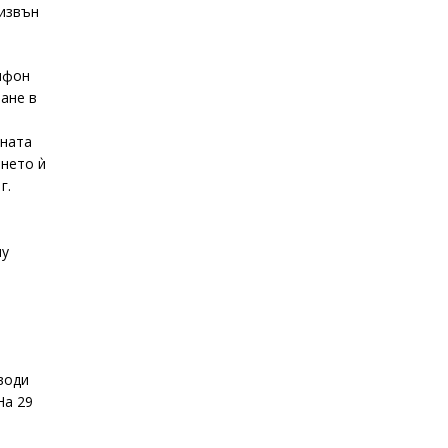
 извън
рифон
ване в
ената
нето ѝ
г.
му
води
На 29