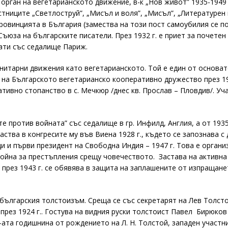
 орган на вегетарианското движение, в-к „Нов живот” 1935-1949 
стниците „Светлоструй”, „Мисъл и воля”, „Мисъл”, „Литературен 
ровинцията в България (замества на този пост самоубилия се по
в Съюза на българските писатели. През 1932 г. е приет за почетен
ати със седалище Париж.
нитарни движения като вегетарианското. Той е един от основа
, на Българското вегетарианско кооперативно дружество през 19
тивно стопанство в с. Мечкюр /днес кв. Прослав – Пловдив/. Уч
те против войната” със седалище в гр. Инфилд, Англия, а от 193
аства в конгресите му във Виена 1928 г., където се запознава с 
 и първи президент на Свободна Индия – 1947 г. Това е органи
война за престъпления срещу човечеството. Застава на активна
 през 1943 г. се обявява в защита на заплашените от изпращане
българския толстоизъм. Среща се със секретарят на Лев Толсто
рез 1924 г.. Гостува на видния руски толстоист Павел Бирюков
-ата годишнина от рождението на Л. Н. Толстой, западен участн