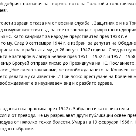
ай-добрият познавач на творчеството на Толстой и толстоизма
ев”.
тоисти заради отказа им от военна служба . Защитник е и на Т
ед комунистическия съд, за което заплаща с трикратно въдворя
БЗНС. Като кандидат за народен представител през 1938 г. е
то му. След 9 септември 1944 г. е избран за депутат на Обедин
исъства в работата му до 26 август 1947 година . След разтуря
ъти е затварян в лагера Белене през 1951 – 1952 г. и 1957 – 1958 
Фенър Брокуей отправя писмо до Президиума на НС. Посланието,
ласи: „Ние смело заявяваме, че освобождаването на Ковачев ще
дето делата му са известни…“ При всяко арестуване на Ковачев 
свобождаване” е в неузнаваем вид и с разбито здраве.
а адвокатска практика през 1947 г. Забранен и като писател и
сия и от преводи. Не му разрешават други публикации освен пре
едува от няколко тежки болести. Умира на 19 февруари 1966 г. 
ародно събрание.