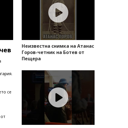
Неизвестна снимка на Атанас
ачев
Горов-четник на Ботев от
Пещера
н на
гария.
ето се
 от