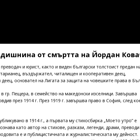
годишнина от смъртта на Йордан Ков
 преводач и юрист, както и виден български толстоист преда
етарианец, въздържател, читалищен и кооперативен деец,
 деец, основател на Лигата за защита на човешките права в Бъл
 в гр. Пещера, в семейство на македонски изселници. Завършва
див през 1914 г. През 1919 г. завършва право в София, след ко
бликувано в 1914 г., а първата му стихосбирка „Моето утро” е
ознава като автор на стихове, разкази, легенди, драми, преводи
плодовита е и публицистичната и журналистическата му дейност.