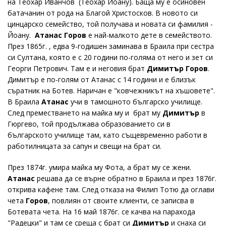
на Теохар Иванчов (Теохар Йоану). Баща му е осиновен
батачанин от рода на Благой Христосков. В новото си
цинцарско семейство, той получава и новата си фамилия -
Йоану.
Атанас Горов
е най-малкото дете в семейството.
През 1865г. , едва 9-годишен заминава в Браила при сестра
си Султана, която е с 20 години по-голяма от него и зет си
Георги Петрович. Там е и неговия брат
Димитър Горов
.
Димитър е по-голям от Атанас с 14 години и е близък
съратник на Ботев. Наричан е "ковчежникът на хъшовете".
В Браила
Атанас
учи в тамошното българско училище.
След преместването на майка му и брат му
Димитър
в
Гюргево, той продължава образованието си в
българското училище там, като същевременно работи в
работилницата за сапун и свещи на брат си.
През 1874г. умира майка му Фота, а брат му се жени.
Атанас
решава да се върне обратно в Браила и през 1876г.
открива кафене там. След отказа на Филип Тотю да оглави
чета
Горов
, повлиян от своите клиенти, се записва в
Ботевата чета. На 16 май 1876г. се качва на парахода
"Радецки" и там се среща с брат си
Димитър
и снаха си