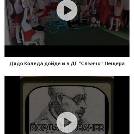
Дядо Коледа дойде и в ДГ "Слънчо"-Пещера