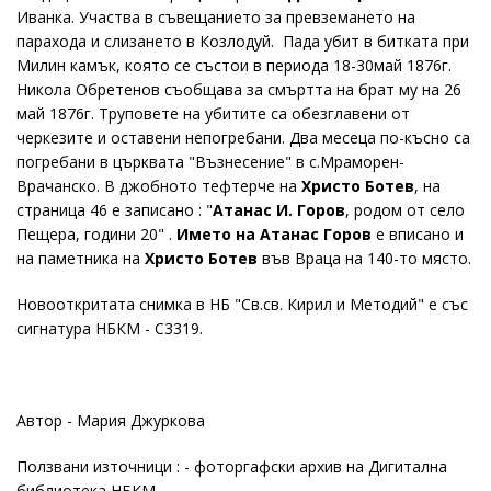
Иванка. Участва в съвещанието за превземането на
парахода и слизането в Козлодуй. Пада убит в битката при
Милин камък, която се състои в периода 18-30май 1876г.
Никола Обретенов съобщава за смъртта на брат му на 26
май 1876г. Труповете на убитите са обезглавени от
черкезите и оставени непогребани. Два месеца по-късно са
погребани в църквата "Възнесение" в с.Мраморен-
Врачанско. В джобното тефтерче на
Христо Ботев
, на
страница 46 е записано : "
Атанас И. Горов
, родом от село
Пещера, години 20" .
Името на Атанас Горов
е вписано и
на паметника на
Христо Ботев
във Враца на 140-то място.
Новооткритата снимка в НБ "Св.св. Кирил и Методий" е със
сигнатура НБКМ - С3319.
Автор - Мария Джуркова
Ползвани източници : - фоторгафски архив на Дигитална
библиотека НБКМ