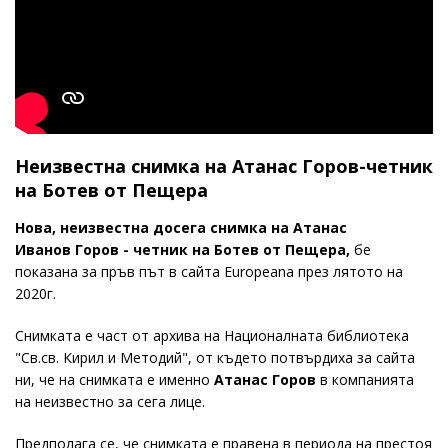
Неизвестна снимка на Атанас Горов-четник
на Ботев от Пещера
Нова, неизвестна досега снимка на Атанас
Иванов Горов - четник на Ботев от Пещера,
бе
показана за пръв път в сайта Europeana през лятото на
2020г.
Снимката е част от архива на Националната библиотека
"Св.св. Кирил и Методий", от където потвърдиха за сайта
ни, че на снимката е именно
Атанас Горов
в компанията
на неизвестно за сега лице.
Предполага се, че снимката е правена в периода на престоя