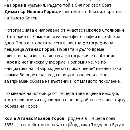
на
Горов
в Румъния, където той е бил при своя брат
Димитър Иванов Горов
, известен като близък съратник
на Христо Ботев.
Фотографията е направена от Анастас Николов Стоянович
- българин от Самоков, изучавал фотография в сръбския
двор. Това е втората за сега известна фотография на
пещереца
Атанас Горов
. Първата и дълго време
единствена ,известна до сега фотография е на
Атанас
Горов
в четническа униформа. Припомняме, че по
инициатива на "Възрожденско приключение" именно тази
снимка бе оцветена, за да е по-достоверен и лесно
възприеман образа на въстаника от младото поколение.
По мнение на историци от Пещера това е ценна находка,
която при всички случаи дава още по-добра светлина върху
образа на Горов.
Кой е Атанас Иванов Горов
- роден е в Пещера през
1856г. , в семейството на Фота (Йорданка) Тодорова Буху и