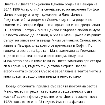
Цветана /Цвета/ Трифонова Цачева- родена в Пещера на
30.11.1899 /стар стил/ , в семейството на лесничея Трифон
Цачев и съпругата му - домакинята Лала Цачева.
Родителите й са родом от Ловеч, където са родени по-
големите й сестра и брат. Неин кръстник е пещереца Иван
П. Стайков. Сестра й Маня Цачева е първата любовна муза
на поета Димчо Дебелянов, а брат й Иван Цачев е първият
съпруг на оперетната звезда Мими Балканска. Семейството
живее в Пещера, след което се премества в София. По-
голямата сестра на Цвета – Маня заминава за Германия,
където става театрална и кино звезда. Получава
множество роли в нямото кино. Цвета заминава при сестра
си в Германия, където също става актриса. Заради
екзотичната си хубост бързо е забелязана в театралните и
кино среди и също става звезда в нямото кино.
Поради огромната прилика със своята по-голяма сестра
Маня, често ги грешат като една и съща личност с две
имена.Първият филм с участието на Цвета е заснет през
1922г, когато тя е на 23 години. Името на филма е