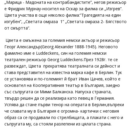
„Марица - Мадоната на контрабандистите”, негов режисьор
е Фридрих Мурнау-носител на Оскар за филма си „Изгрев”.
Цвета участва в още няколко филма:”Трагедията на един
изгубен”, „Светата омраза 1” „Светата омраза 2- Бягството
от смъртта”.
Цвета е омъжена за големия немски актьор и режисьор
Георг Александър(Georg Alexander 1888-1945). Неговото
фамилно име е Luddeckens, син на големия немски
театрален режисьор Georg Luddeckens.През 1928г. те се
развеждат, Цвета прекратява театралната си дейност и
става представител на известна марка кафе в Берлин. Тук
се установява и по-големият й брат Иван Цачев, който е
основател на Кооперативния театър в България, заедно
със съпругата си Мими Балканска. Напуска страната,
твърдо решен да се реализира като певец в Германия.
Успява да стане първи тенор на операта в Берлин,въпреки
че славата му в България е огромна- картички с неговия
образ са се продавали по стрелбищата, а плакати с него и
съпругата му, са стояли разлепени из цялата страна.