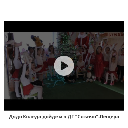
Дядо Коледа дойде и в ДГ "Слънчо"-Пещера