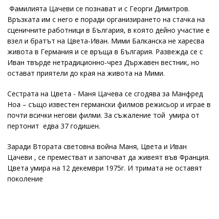
Фамилията Цачеви се познават и с Георги Димитров.
Връзката им с него е поради организирането на стачка на
сценичните работници в България, в която дейно участие е
взел и братът на Цвета-Иван. Мими Балканска не харесва
живота в Германия и се връща в България. Развежда се с
Иван твърде нетрадиционно-чрез Държавен вестник, но
остават приятели до края на живота на Мими.
Сестрата на Цвета - Маня Цачева се сгодява за Манфред
Ноа – също известен германски филмов режисьор и играе в
почти всички негови филми. За съжаление той умира от
пертонит едва 37 годишен.
Заради Втората световна война Маня, Цвета и Иван
Цачеви , се преместват и започват да живеят във Франция.
Цвета умира на 12 декември 1975г. И тримата не оставят
поколение