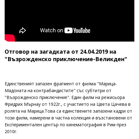
Отговор на загадката от 24.04.2019 на
"Възрожденско приключение-Великден"
Единственият запазен фрагмент от филма "Марица-
Мадоната на контрабандистите" със субтитри от
"Възрожденско приключение". Един филм на режисьора
Фридрих Мърнау от 1922г., с участието на Цвета Цачева в
ролята на Марица.Това са единствените запазени кадри от
този филм, намерени в частна колекция и възстановени от
Експериментален център по кинематография в Рим през
2010г.