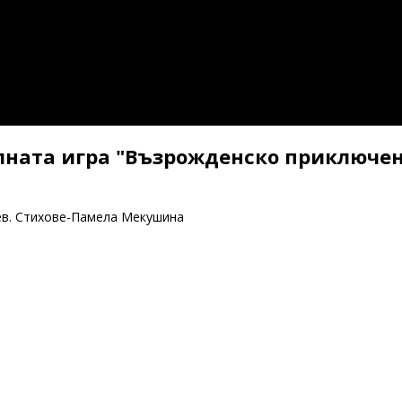
лната игра "Възрожденско приключе
ев. Стихове-Памела Мекушина