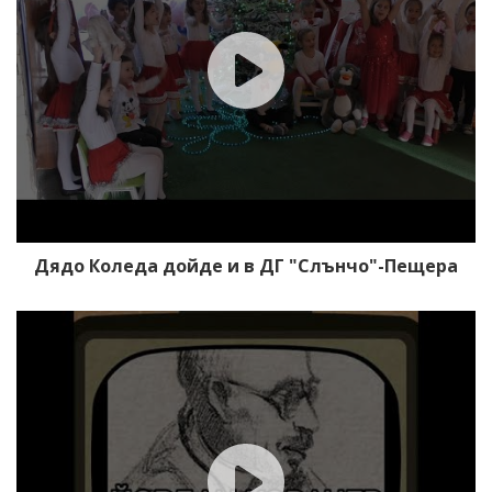
Дядо Коледа дойде и в ДГ "Слънчо"-Пещера