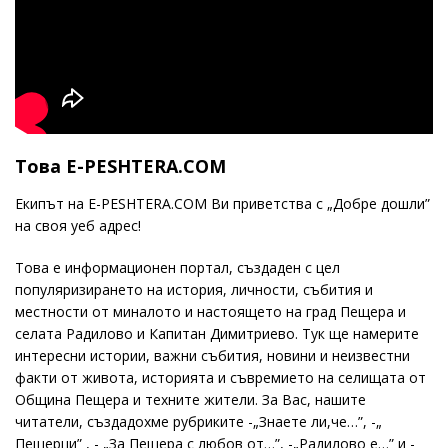
Това E-PESHTERA.COM
Екипът на E-PESHTERA.COM Ви приветства с „Добре дошли”
на своя уеб адрес!
Това е информационен портал, създаден с цел
популяризирането на история, личности, събития и
местности от миналото и настоящето на град Пещера и
селата Радилово и Капитан Димитриево. Тук ще намерите
интересни истории, важни събития, новини и неизвестни
факти от живота, историята и съвремието на селищата от
Община Пещера и техните жители. За Вас, нашите
читатели, създадохме рубриките -„Знаете ли,че…”, -„
Пещерци” , - „За Пещера с любов от…”, -„Радилово е…” и -