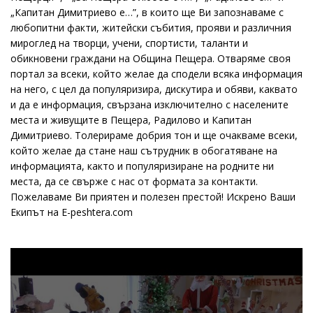
„Капитан Димитриево е…”, в които ще Ви запознаваме с
любопитни факти, житейски събития, прояви и различния
мироглед на творци, учени, спортисти, таланти и
обикновени граждани на Община Пещера. Отваряме своя
портал за всеки, който желае да сподели всяка информация
на него, с цел да популяризира, дискутира и обяви, каквато
и да е информация, свързана изключително с населените
места и живущите в Пещера, Радилово и Капитан
Димитриево. Толерираме добрия тон и ще очакваме всеки,
който желае да стане наш сътрудник в обогатяване на
информацията, както и популяризиране на родните ни
места, да се свърже с нас от формата за контакти.
Пожелаваме Ви приятен и полезен престой! Искрено Ваши
Екипът на E-peshtera.com