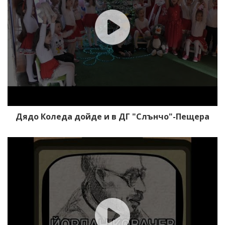
Дядо Коледа дойде и в ДГ "Слънчо"-Пещера